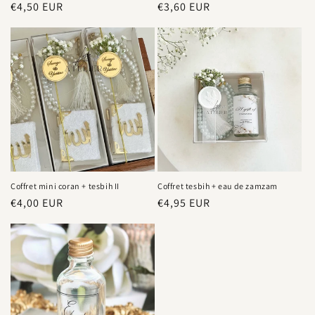
Regular
€4,50 EUR
Regular
€3,60 EUR
price
price
Coffret mini coran + tesbih II
Coffret tesbih + eau de zamzam
Regular
€4,00 EUR
Regular
€4,95 EUR
price
price