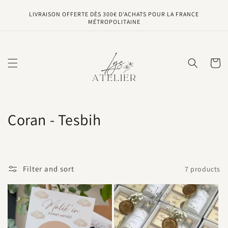
Skip to
LIVRAISON OFFERTE DÈS 300€ D'ACHATS POUR LA FRANCE
content
MÉTROPOLITAINE
Cart
C
Coran - Tesbih
o
l
Filter and sort
7 products
l
e
c