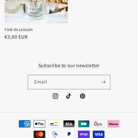
Fiole de zamzam
Regular
€3,00 EUR
price
Subscribe to our newsletter
Email
Instagram
TikTok
Pinterest
Payment
methods