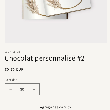
Abrir
elemento
multimedia
LYS ATELIER
Chocolat personnalisé #2
1
en
una
ventana
Precio
€0,70 EUR
modal
habitual
Cantidad
Reducir
Aumentar
cantidad
cantidad
para
para
Chocolat
Chocolat
Agregar al carrito