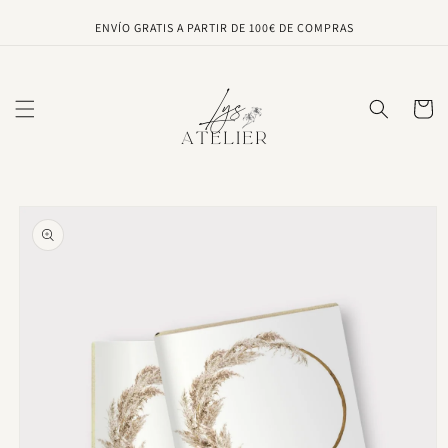
Ir
directamente
ENVÍO GRATIS A PARTIR DE 100€ DE COMPRAS
al contenido
Carrito
Ir
directamente
a la
información
del producto