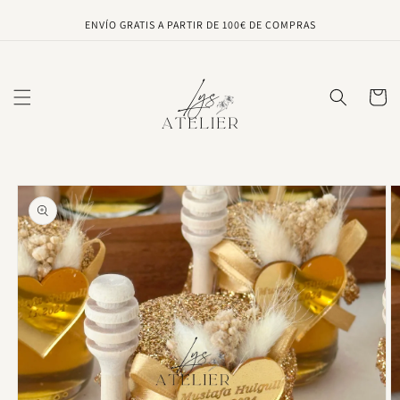
Ir
directamente
ENVÍO GRATIS A PARTIR DE 100€ DE COMPRAS
al contenido
Carrito
Ir
directamente
a la
información
del producto