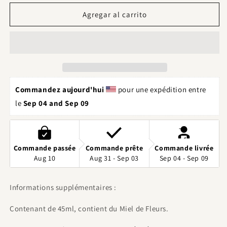
para
para
Pot
Pot
Agregar al carrito
de
de
miel
miel
«
«
gold
gold
»
»
Commandez aujourd'hui 
 pour une expédition entre 
le 
Sep 04 and Sep 09
Commande passée
Commande prête
Commande livrée
Aug 10
Aug 31 - Sep 03
Sep 04 - Sep 09
Informations supplémentaires :
Contenant de 45ml, contient du Miel de Fleurs.