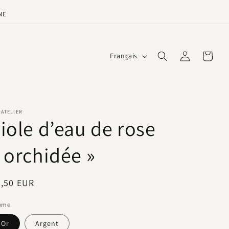
NE
L
Connexion
Panier
Français
a
n
g
u
 ATELIER
iole d’eau de rose
e
 orchidée »
ix
3,50 EUR
bituel
ème
Or
Argent