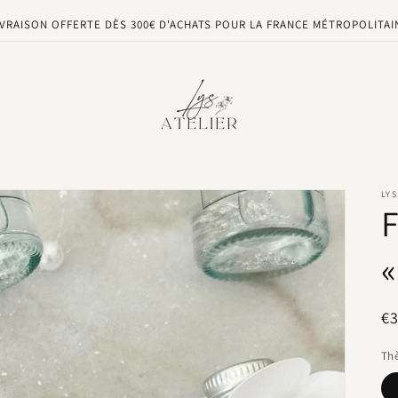
IVRAISON OFFERTE DÈS 300€ D'ACHATS POUR LA FRANCE MÉTROPOLITAI
LYS
F
«
Pr
€
ha
Th