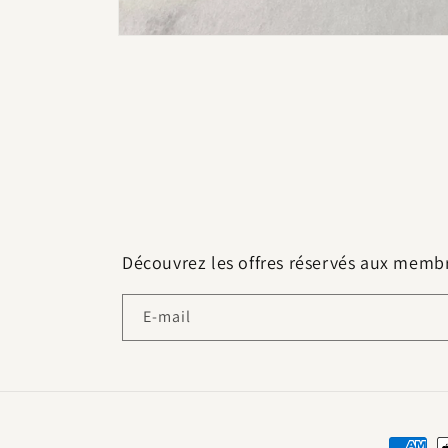
Ouvrir
le
média
1
dans
une
fenêtre
modale
Découvrez les offres réservés aux membre
E-mail