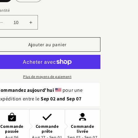
ntité
Réduire
Augmenter
la
la
quantité
quantité
de
de
Ajouter au panier
Fiole
Fiole
d’eau
d’eau
de
de
rose
rose
«
«
Plus de moyens de paiement
orchidée
orchidée
»
»
Commandez aujourd'hui 
 pour une 
xpédition entre le 
Sep 02 and Sep 07
Commande
Commande
Commande
passée
prête
livrée
Aug 06
Aug 27 - Sep 01
Sep 02 - Sep 07